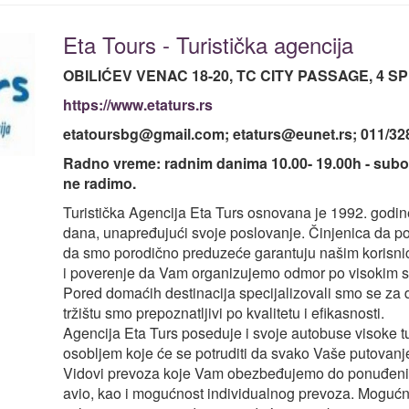
Eta Tours - Turistička agencija
OBILIĆEV VENAC 18-20, TC CITY PASSAGE, 4 SP
https://www.etaturs.rs
etatoursbg@gmail.com; etaturs@eunet.rs; 011/32
Radno vreme: radnim danima 10.00- 19.00h - subo
ne radimo.
Turistička Agencija Eta Turs osnovana je 1992. godine
dana, unapređujući svoje poslovanje. Činjenica da pos
da smo porodično preduzeće garantuju našim korisni
i poverenje da Vam organizujemo odmor po visokim 
Pored domaćih destinacija specijalizovali smo se za d
tržištu smo prepoznatljivi po kvalitetu i efikasnosti.
Agencija Eta Turs poseduje i svoje autobuse visoke tu
osobljem koje će se potruditi da svako Vaše putovanje 
Vidovi prevoza koje Vam obezbeđujemo do ponuđenih d
avio, kao i mogućnost individualnog prevoza. Mogućn