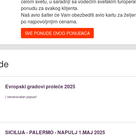
celom svetu, u saradnji sa vodećim svetskim turopera
ponudu za svakog klijenta.
Naš avio šalter će Vam obezbediti avio kartu za želje
po najpovoljnijim cenama.
SVE PONUDE OVOG PONUĐAČA
de
Evropski gradovi proleće 2025
|
neverovatan popust
SICILIJA - PALERMO - NAPULJ 1.MAJ 2025