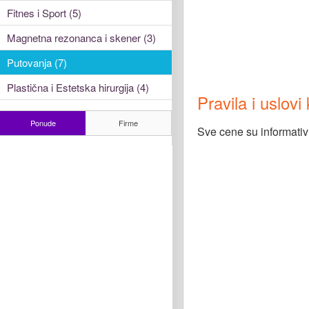
Fitnes i Sport (5)
Magnetna rezonanca i skener (3)
9 dana / 
Putovanja (7)
Plastična i Estetska hirurgija (4)
Pravila i uslov
Ponude
Firme
Sve cene su informativ