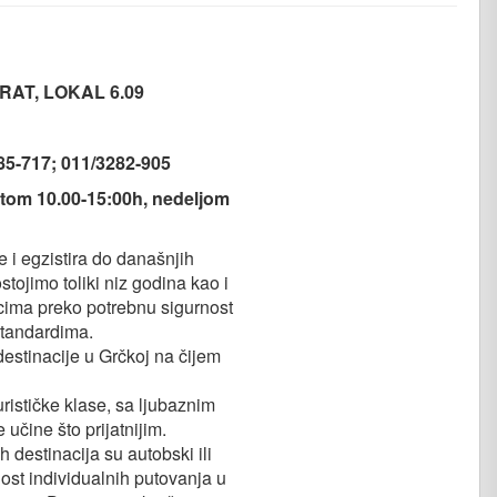
RAT, LOKAL 6.09
85-717; 011/3282-905
tom 10.00-15:00h, nedeljom
 i egzistira do današnjih
tojimo toliki niz godina kao i
cima preko potrebnu sigurnost
standardima.
estinacije u Grčkoj na čijem
rističke klase, sa ljubaznim
učine što prijatnijim.
estinacija su autobski ili
ost individualnih putovanja u