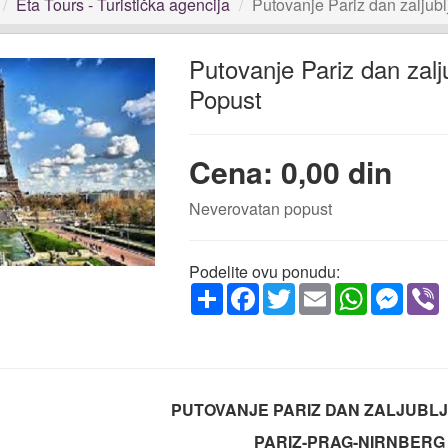
Eta Tours - Turistička agencija
Putovanje Pariz dan zaljubl
Putovanje Pariz dan zalj
Popust
Cena: 0,00 din
Neverovatan popust
Podelite ovu ponudu:
Share
Facebook
Twitter
Email
WhatsApp
Messe
V
PUTOVANJE PARIZ DAN ZALJUBLJ
PARIZ-PRAG-NIRNBERG