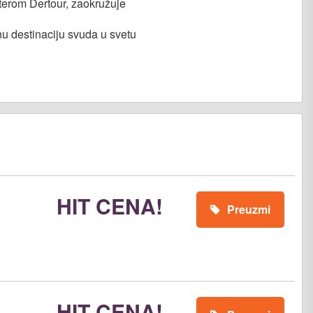
terom Dertour, zaokružuje
nu destinaciju svuda u svetu
HIT CENA!
Preuzmi
HIT CENA!