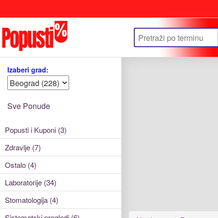
Update cookies preferences
Izaberi grad:
Sve Ponude
Popusti i Kuponi (3)
Zdravlje (7)
Ostalo (4)
Laboratorije (34)
Stomatologija (4)
Sistematski pregledi (6)