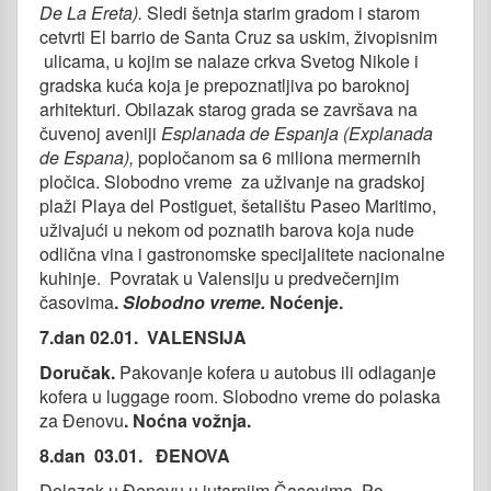
De La Ereta)
.
Sledi šetnja starim gradom i starom
cetvrti El barrio de Santa Cruz sa uskim, živopisnim
ulicama, u kojim se nalaze crkva Svetog Nikole i
gradska kuća koja je prepoznatljiva po baroknoj
arhitekturi. Obilazak starog grada se završava na
čuvenoj aveniji
Esplanada de Espanja (Explanada
de Espana),
popločanom sa 6 miliona mermernih
pločica. Slobodno vreme za uživanje na gradskoj
plaži Playa del Postiguet, šetalištu Paseo Maritimo,
uživajući u nekom od poznatih barova koja nude
odlična vina i gastronomske specijalitete nacionalne
kuhinje. Povratak u Valensiju u predvečernjim
časovima
.
Slobodno vreme.
Noćenje.
7.dan 02.01.
VALENSIJA
Doručak.
Pakovanje kofera u autobus ili odlaganje
kofera u luggage room. Slobodno vreme do polaska
za Đenovu
. Noćna vožnja.
8.dan 03.01. ĐENOVA
Dolazak u Đenovu u jutarnjim Časovima. Po