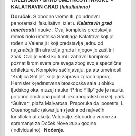
KALATRAVIN GRAD (
fakultativno)
Doručak.
Slobodno vreme ili poludnevni
panoramski fakultativni izlet u
Kalatravin grad
umetnosti
i nauke . Ovaj kompleks predstavlja
remek delo umetnika Santijaga Kalatrave koji je
rođen u
Valensiji i koji predstavlja jednu od
najznačajnijih atrakcija grada i njegov je zaštitni
znak. Ovo je veliki
kulturni i zabavni kompleks
poznat širom sveta pre svega zbog svoje specifične
arhitekture. Kompleks
sačinjavaju: palata umetnosti
“Kraljica Sofija”, koja je zapravo zgrada opera;
Hemisferik-jedinstvena bioskopska sala u obliku
ljudskog oka; muzej nauke “Princ Filip” gde je nauka
potpuno dostupna publici; okeanografski muzej, park
“Guliver”, plaža Malvarosa. Preporuka da posetite L
Okeanografic (akvarijum) jedna od najvećih
turističkih atrakcija Valensije. Slobodno vreme za
spremanje za Doček Nove 2025 godine
(individualno).
Noćenje.