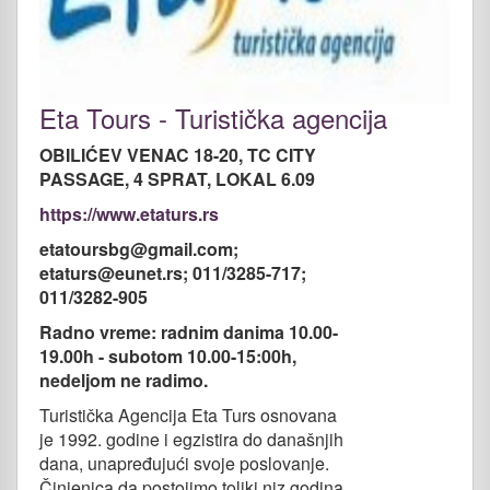
Eta Tours - Turistička agencija
OBILIĆEV VENAC 18-20, TC CITY
PASSAGE, 4 SPRAT, LOKAL 6.09
https://www.etaturs.rs
etatoursbg@gmail.com;
etaturs@eunet.rs; 011/3285-717;
011/3282-905
Radno vreme: radnim danima 10.00-
19.00h - subotom 10.00-15:00h,
nedeljom ne radimo.
Turistička Agencija Eta Turs osnovana
je 1992. godine i egzistira do današnjih
dana, unapređujući svoje poslovanje.
Činjenica da postojimo toliki niz godina