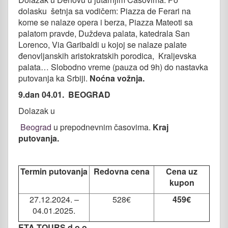
dolasku šetnja sa vodičem: Piazza de Ferari na
kome se nalaze opera i berza, Piazza Mateoti sa
palatom pravde, Duždeva palata, katedrala San
Lorenco, Via Garibaldi u kojoj se nalaze palate
đenovljanskih aristokratskih porodica, Kraljevska
palata… Slobodno vreme (pauza od 9h) do nastavka
putovanja ka Srbiji.
Noćna vožnja.
9.dan 04.01. BEOGRAD
Dolazak u
Beograd
u prepodnevnim časovima.
Kraj
putovanja.
Termin putovanja
Redovna cena
Cena uz
kupon
27.12.2024. –
528€
459€
04.01.2025.
ETA TOURS d.o.o.