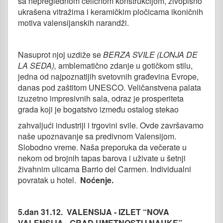
sa nepreglednom čeličnom konstrukcijom, živopisno
ukrašena vitražima i keramičkim pločicama ikoničnih
motiva valensijanskih narandži.
Nasuprot njoj uzdiže se
BERZA SVILE
(
LONJA DE
LA SEDA
)
,
amblematično zdanje u gotičkom stilu,
jedna od najpoznatijih svetovnih građevina Evrope,
danas pod zaštitom UNESCO. Veličanstvena palata
izuzetno impresivnih sala, odraz je prosperiteta
grada koji je bogatstvo između ostalog stekao
zahvaljući industriji i trgovini svile. Ovde završavamo
naše upoznavanje sa predivnom Valensijom.
Slobodno vreme. Naša preporuka da večerate u
nekom od brojnih tapas barova i uživate u šetnji
živahnim ulicama Barrio del Carmen. Individualni
povratak u hotel.
Noćenje.
5.dan 31.12.
VALENSIJA - IZLET “NOVA
VALENSIJA - GRAD UMETNOSTI I NAUKE”-