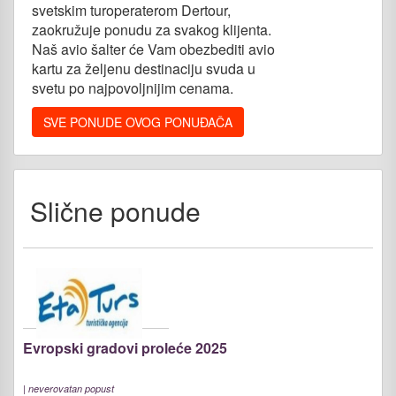
svetskim turoperaterom Dertour,
zaokružuje ponudu za svakog klijenta.
Naš avio šalter će Vam obezbediti avio
kartu za željenu destinaciju svuda u
svetu po najpovoljnijim cenama.
SVE PONUDE OVOG PONUĐAČA
Slične ponude
Evropski gradovi proleće 2025
|
neverovatan popust