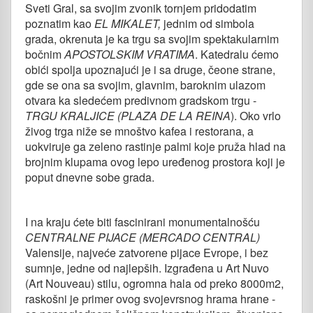
Sveti Gral, sa svojim zvonik tornjem pridodatim
poznatim kao
EL MIKALET,
jednim od simbola
grada, okrenuta je ka trgu sa svojim spektakularnim
bočnim
APOSTOLSKIM VRATIMA
. Katedralu ćemo
obići spolja upoznajući je i sa druge, čeone strane,
gde se ona sa svojim, glavnim, baroknim ulazom
otvara ka sledećem predivnom gradskom trgu -
TRGU KRALJICE
(
PLAZA DE LA REINA
). Oko vrlo
živog trga niže se mnoštvo kafea i restorana, a
uokviruje ga zeleno rastinje palmi koje pruža hlad na
brojnim klupama ovog lepo uređenog prostora koji je
poput dnevne sobe grada.
I na kraju ćete biti fascinirani monumentalnošću
CENTRALNE
PIJACE
(
MERCADO CENTRAL
)
Valensije, najveće zatvorene pijace Evrope, i bez
sumnje, jedne od najlepših. Izgrađena u Art Nuvo
(Art Nouveau) stilu, ogromna hala od preko 8000m2,
raskošni je primer ovog svojevrsnog hrama hrane -