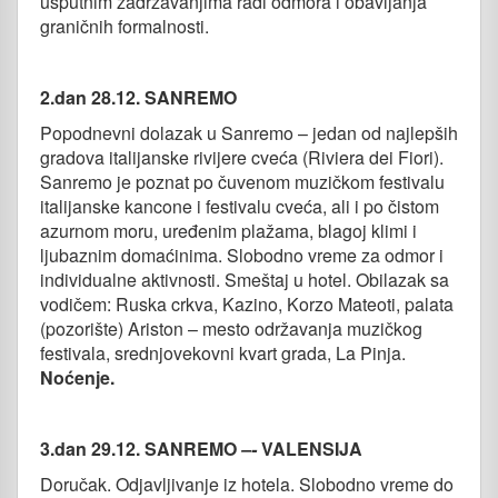
usputnim zadržavanjima radi odmora i obavljanja
graničnih formalnosti.
2.dan 28.12. SANREMO
Popodnevni dolazak u Sanremo – jedan od najlepših
gradova italijanske rivijere cveća (Riviera dei Fiori).
Sanremo je poznat po čuvenom muzičkom festivalu
italijanske kancone i festivalu cveća, ali i po čistom
azurnom moru, uređenim plažama, blagoj klimi i
ljubaznim domaćinima. Slobodno vreme za odmor i
individualne aktivnosti. Smeštaj u hotel. Obilazak sa
vodičem: Ruska crkva, Kazino, Korzo Mateoti, palata
(pozorište) Ariston – mesto održavanja muzičkog
festivala, srednjovekovni kvart grada, La Pinja.
Noćenje
.
3.dan 29.12. SANREMO
–-
VALENSIJA
Doručak. Odjavljivanje iz hotela. Slobodno vreme do