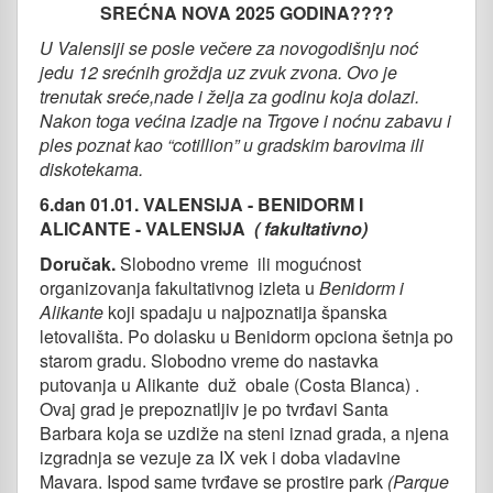
SREĆNA NOVA 2025 GODINA
????
U Valensiji se posle večere za novogodišnju noć
jedu 12 srećnih groždja uz zvuk zvona. Ovo je
trenutak sreće,nade i želja za godinu koja dolazi.
Nakon toga većina izadje na Trgove i noćnu zabavu i
ples poznat kao “cotillion” u gradskim barovima ili
diskotekama.
6.dan 01.01. VALENSIJA
- BENIDORM I
ALICANTE - VALENSIJA
( fakultativno)
Doručak.
Slobodno vreme ili mogućnost
organizovanja fakultativnog izleta u
Benidorm i
A
likante
koji spadaju u najpoznatija španska
letovališta. Po dolasku u Benidorm opciona šetnja po
starom gradu. Slobodno vreme do nastavka
putovanja u Alikante duž obale (Costa Blanca) .
Ovaj grad je prepoznatljiv je po tvrđavi Santa
Barbara koja se uzdiže na steni iznad grada, a njena
izgradnja se vezuje za IX vek i doba vladavine
Mavara. Ispod same tvrđave se prostire park
(Parque