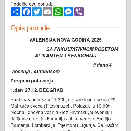
Podelite ovu ponudu:
Share
Facebook
Twitter
Email
WhatsApp
Messenger
Viber
Opis ponude
VALENSIJA NOVA GODINA 2025
SA FAKULTATIVNOM POSETOM
ALIKANTEU I BENIDORMU
9 dana/4
noćenja / Autobusom
Program putovanja:
1.dan
27.12.
BEOGRAD
Sastanak putnika u 17:30h, na parkingu muzeja 25.
Maj kuća cveća (Titov muzej). Polazak u 18:00h.
Noćna i dnevna vožnja kroz Hrvatsku, Sloveniju i
italijanske regije: Furlanija Julija, Veneto, Emilija
Romanja, Lombardija, Pijemont i Ligurija. Sa kraćim