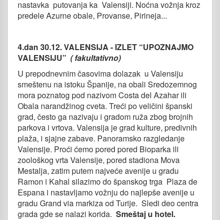
nastavka putovanja ka Valensiji. Noćna vožnja kroz
predele Azurne obale, Provanse, Pirineja...
4.dan 30.12. VALENSIJA -
IZLET “UPOZNAJMO
VALENSIJU”
( fakultativno)
U prepodnevnim časovima dolazak u Valensiju
smeštenu na istoku Španije, na obali Sredozemnog
mora poznatog pod nazivom Costa del Azahar ili
Obala narandžinog cveta. Treći po veličini španski
grad, često ga nazivaju i gradom ruža zbog brojnih
parkova i vrtova. Valensija je grad kulture, predivnih
plaža, i sjajne zabave. Panoramsko razgledanje
Valensije. Proći ćemo pored pored Bioparka ili
zoološkog vrta Valensije, pored stadiona Mova
Mestalja, zatim putem najveće avenije u gradu
Ramon i Kahal silazimo do španskog trga Plaza de
Espana i nastavljamo vožnju do najlepše avenije u
gradu Grand via markiza od Turije. Sledi deo centra
grada gde se nalazi korida.
Smeštaj u hotel.