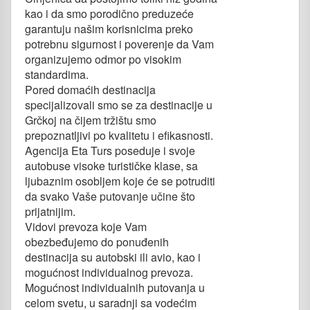
kao i da smo porodično preduzeće
garantuju našim korisnicima preko
potrebnu sigurnost i poverenje da Vam
organizujemo odmor po visokim
standardima.
Pored domaćih destinacija
specijalizovali smo se za destinacije u
Grčkoj na čijem tržištu smo
prepoznatljivi po kvalitetu i efikasnosti.
Agencija Eta Turs poseduje i svoje
autobuse visoke turističke klase, sa
ljubaznim osobljem koje će se potruditi
da svako Vaše putovanje učine što
prijatnijim.
Vidovi prevoza koje Vam
obezbeđujemo do ponuđenih
destinacija su autobski ili avio, kao i
mogućnost individualnog prevoza.
Mogućnost individualnih putovanja u
celom svetu, u saradnji sa vodećim