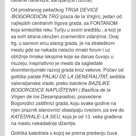
Od prostranog pešačkog
TRGA DEVICE
/BOGORODIČIN TRG
(plaza de la Virgin), jedan od
najlepših centralnih trgova grada, sa FONTANOM
koja simboliše reku Turiju u svom središtu , a koji je
sa svih strana okružen znamenitim zdanjima. Ovaj
trg, u samom srcu starog grada, je na strateškom
mestu gde se nekada nalazio rimski forum i uz
obližnje rimske iskopine koje se danas čuvaju u
muzeju, inspirativno je mesto da sagledate
dvomilenijumski razvoj grada kroz vekove. Počev od
gotičke palate
PALAU DE LA GENERALITAT,
sedišta
valensijanske vlade, preko barokne
BAZILIKE
BOGORODICE NAPUŠTENIH ( Basílica de la
Virgen de los Desamparados),
posvećene
Bogorodici zaštitnici grada, koju svake godine na
njen praznik stanovnici obasipaju cvećem, pa sve do
KATEDRALE/ LA SEU
, koja je od 13. veka građena
na mestu nekadašnje džamije.
Gotička katedrala u kojoj se prema predanju čuva