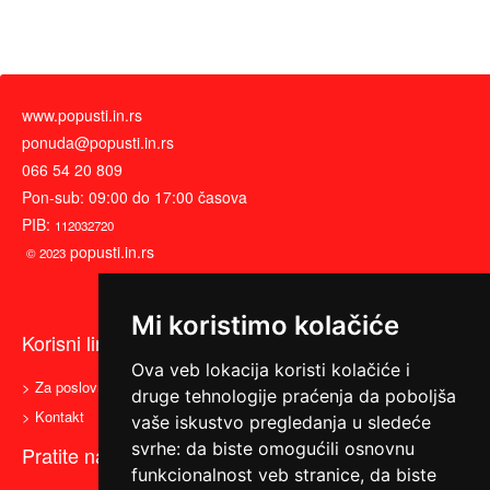
www.popusti.in.rs
ponuda@popusti.in.rs
066 54 20 809
Pon-sub: 09:00 do 17:00 časova
PIB:
112032720
popusti.in.rs
© 2023
Mi koristimo kolačiće
Korisni linkovi
Ova veb lokacija koristi kolačiće i
> Za poslovne partnere
> Uslovi korišćenja
druge tehnologije praćenja da poboljša
> Kontakt
vaše iskustvo pregledanja u sledeće
svrhe:
da biste omogućili osnovnu
Pratite nas
funkcionalnost veb stranice
,
da biste