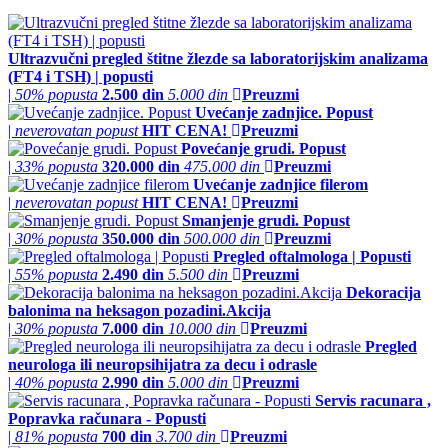
Ultrazvučni pregled štitne žlezde sa laboratorijskim analizama
(FT4 i TSH) | popusti
|
50% popusta
2.500 din
5.000 din
Preuzmi
Uvećanje zadnjice. Popust
|
neverovatan popust
HIT CENA!
Preuzmi
Povećanje grudi. Popust
|
33% popusta
320.000 din
475.000 din
Preuzmi
Uvećanje zadnjice filerom
|
neverovatan popust
HIT CENA!
Preuzmi
Smanjenje grudi. Popust
|
30% popusta
350.000 din
500.000 din
Preuzmi
Pregled oftalmologa | Popusti
|
55% popusta
2.490 din
5.500 din
Preuzmi
Dekoracija
balonima na heksagon pozadini.Akcija
|
30% popusta
7.000 din
10.000 din
Preuzmi
Pregled
neurologa ili neuropsihijatra za decu i odrasle
|
40% popusta
2.990 din
5.000 din
Preuzmi
Servis racunara ,
Popravka računara - Popusti
|
81% popusta
700 din
3.700 din
Preuzmi