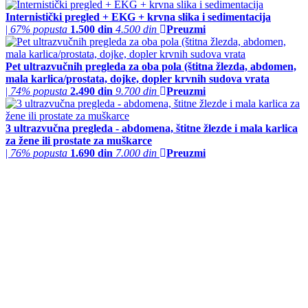
Internistički pregled + EKG + krvna slika i sedimentacija
|
67% popusta
1.500 din
4.500 din
Preuzmi
Pet ultrazvučnih pregleda za oba pola (štitna žlezda, abdomen,
mala karlica/prostata, dojke, dopler krvnih sudova vrata
|
74% popusta
2.490 din
9.700 din
Preuzmi
3 ultrazvučna pregleda - abdomena, štitne žlezde i mala karlica
za žene ili prostate za muškarce
|
76% popusta
1.690 din
7.000 din
Preuzmi