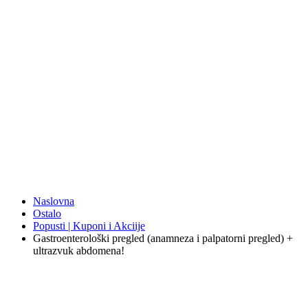
Naslovna
Ostalo
Popusti | Kuponi i Akciije
Gastroenterološki pregled (anamneza i palpatorni pregled) +
ultrazvuk abdomena!