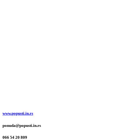
www.popusti.in.rs
ponuda@popusti.in.rs
066 54 20 809