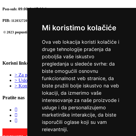
Pon-sub: 09:00 do 17:00 časova
PIB:
112032720
Mi koristimo kolačiće
popusti.in.rs
© 2023
Ova veb lokacija koristi kolačiće i
druge tehnologije praćenja da
poboljša vaše iskustvo
Korisni linkovi
pregledanja u sledeće svrhe:
da
biste omogućili osnovnu
> Za poslovne partnere
funkcionalnost veb stranice
,
da
> Uslovi korišćenja
biste pružili bolje iskustvo na veb
> Kontakt
lokaciji
,
da izmerimo vaše
Pratite nas
interesovanje za naše proizvode i
usluge i da personalizujemo
marketinške interakcije
,
da biste
isporučili oglase koji su vam
relevantniji
.