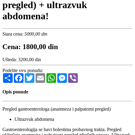
pregled) + ultrazvuk
abdomena!
Stara cena:
5000,00 din
Cena: 1800,00 din
Ušteda: 3200,00 din
Podelite ovu ponudu:
Share
Facebook
Twitter
Email
WhatsApp
Messenger
Viber
Opis ponude
Pregled gastroenterologa (anamneza i palpatorni pregled)
Ultrazvuk abdomena
Gastroenterologija se bavi bolestima probavnog trakta. Pregled
uključuje anamnezu i palpatorni pregled trbušnih organa. Ultrazvuk