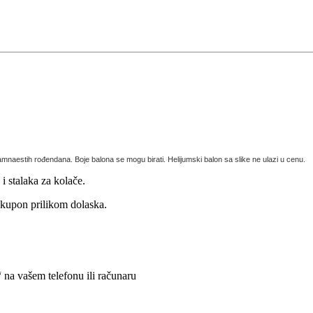
.
naestih rođendana. Boje balona se mogu birati. Helijumski balon sa slike ne ulazi u cenu.
i stalaka za kolače.
kupon prilikom dolaska.
na vašem telefonu ili računaru