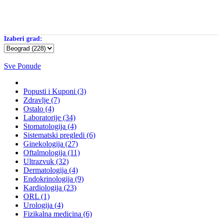
Izaberi grad:
Sve Ponude
Popusti i Kuponi (3)
Zdravlje (7)
Ostalo (4)
Laboratorije (34)
Stomatologija (4)
Sistematski pregledi (6)
Ginekologija (27)
Oftalmologija (11)
Ultrazvuk (32)
Dermatologija (4)
Endokrinologija (9)
Kardiologija (23)
ORL (1)
Urologija (4)
Fizikalna medicina (6)