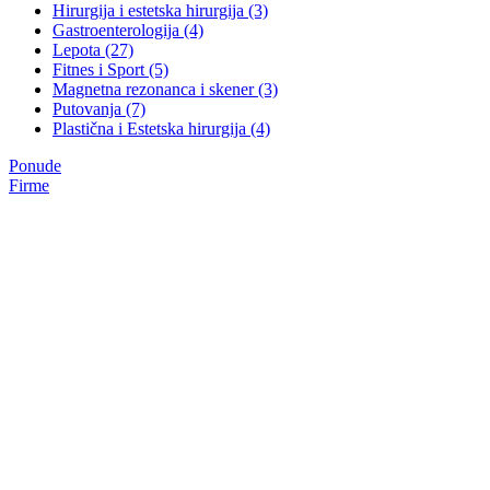
Hirurgija i estetska hirurgija (3)
Gastroenterologija (4)
Lepota (27)
Fitnes i Sport (5)
Magnetna rezonanca i skener (3)
Putovanja (7)
Plastična i Estetska hirurgija (4)
Ponude
Firme