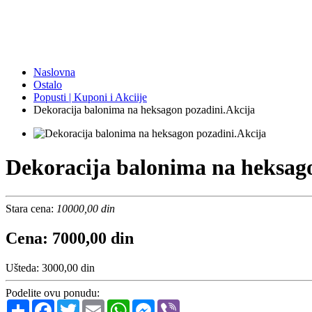
Naslovna
Ostalo
Popusti | Kuponi i Akciije
Dekoracija balonima na heksagon pozadini.Akcija
Dekoracija balonima na heksag
Stara cena:
10000,00 din
Cena: 7000,00 din
Ušteda: 3000,00 din
Podelite ovu ponudu:
Share
Facebook
Twitter
Email
WhatsApp
Messenger
Viber