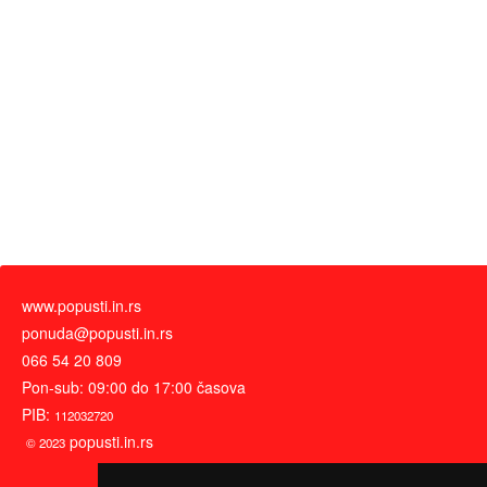
www.popusti.in.rs
ponuda@popusti.in.rs
066 54 20 809
Pon-sub: 09:00 do 17:00 časova
PIB:
112032720
popusti.in.rs
© 2023