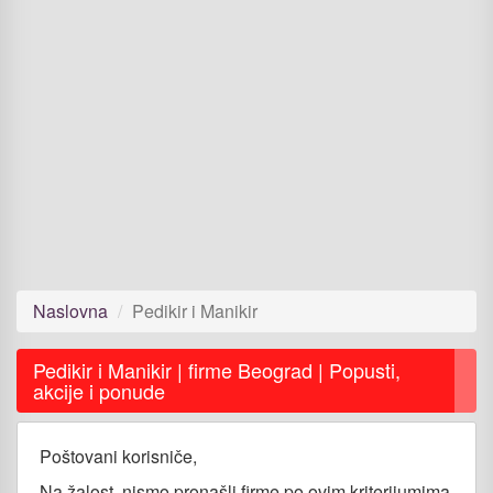
Naslovna
Pedikir i Manikir
Pedikir i Manikir | firme Beograd | Popusti,
akcije i ponude
Poštovani korisniče,
Na žalost, nismo pronašli firme po ovim kriterijumima