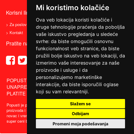
Mi koristimo kolačiće
Korisni linkovi
Ova veb lokacija koristi kolačiće i
> Za poslovne partnere
> Uslovi korišćenja
druge tehnologije praćenja da poboljša
> Kontakt
vaše iskustvo pregledanja u sledeće
svrhe:
da biste omogućili osnovnu
Pratite nas
funkcionalnost veb stranice
,
da biste
pružili bolje iskustvo na veb lokaciji
,
da
izmerimo vaše interesovanje za naše
proizvode i usluge i da
personalizujemo marketinške
POPUSTI, AKCIJE, KUPONI -- BEZ PLAĆANJA
interakcije
,
da biste isporučili oglase
UNAPRED -- PRUZMITE BESPLATAN KUPON,
koji su vam relevantniji
.
PLATITE NA LICU MESTA I OSTVARITE POPUST...
Slažem se
Popusti je portal za grupnu kupovinu koji vam omogućava kupovinu
proizvoda i usluga po veoma sniženim cenama.Ovaj portal štedi vaš
Odbijam
novac i vreme, tako što vam omogućavamo da najbolje ponude po
super ceni brzo i lako stignu do vas....
Promeni moja podešavanja