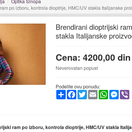
ija
Optika Sinopa
i ram po izboru, kontrola dioptrije, HMC/UV stakla Italijanske pr
Brendirani dioptrijski ra
stakla Italijanske proizv
Cena: 4200,00 din
Neverovatan popust
Podelite ovu ponudu:
Share
Facebook
Twitter
Email
WhatsApp
Messe
V
rijski ram po izboru, kontrola dioptrije, HMC/UV stakla Itali