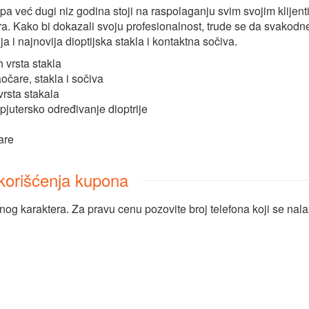
a već dugi niz godina stoji na raspolaganju svim svojim klijenti
. Kako bi dokazali svoju profesionalnost, trude se da svakodn
ja i najnovija dioptijska stakla i kontaktna sočiva.
 vrsta stakla
čare, stakla i sočiva
rsta stakala
utersko određivanje dioptrije
are
i korišćenja kupona
nog karaktera. Za pravu cenu pozovite broj telefona koji se nal