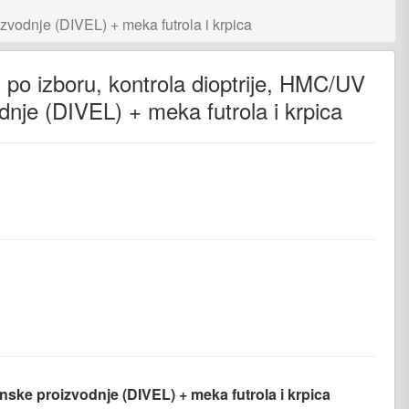
oizvodnje (DIVEL) + meka futrola i krpica
m po izboru, kontrola dioptrije, HMC/UV
odnje (DIVEL) + meka futrola i krpica
nger
iber
janske proizvodnje (DIVEL) + meka futrola i krpica