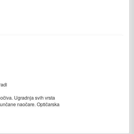
radi
 sočiva. Ugradnja svih vrsta
 sunčane naočare. Optičarska