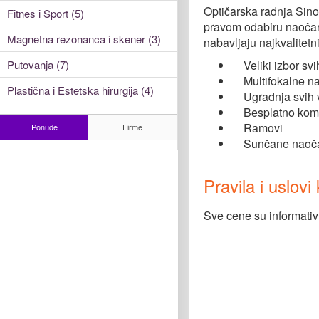
Optičarska radnja Sinop
Fitnes i Sport (5)
pravom odabiru naočara
Magnetna rezonanca i skener (3)
nabavljaju najkvalitetni
Putovanja (7)
Veliki izbor svih
Multifokalne nao
Plastična i Estetska hirurgija (4)
Ugradnja svih v
Besplatno kompj
Ramovi
Ponude
Firme
Sunčane naoč
Pravila i uslov
Sve cene su informativ