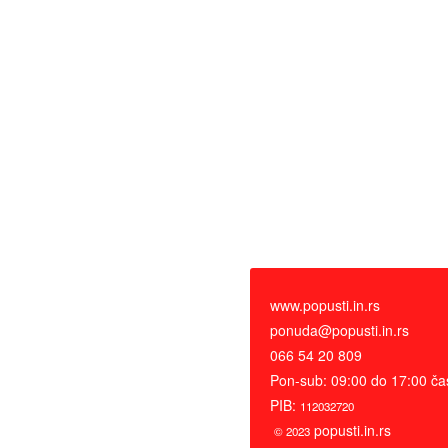
www.popusti.in.rs
ponuda@popusti.in.rs
066 54 20 809
Pon-sub: 09:00 do 17:00 č
PIB:
112032720
popusti.in.rs
© 2023