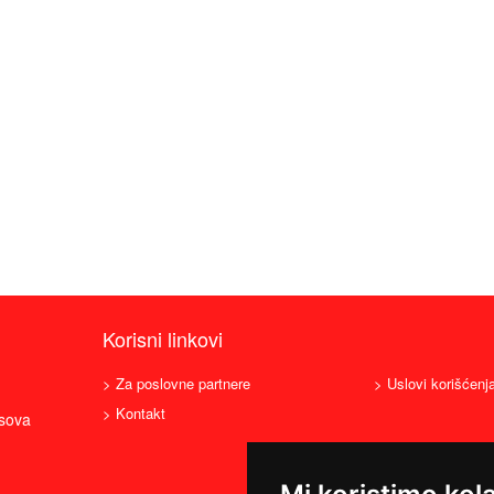
Korisni linkovi
> Za poslovne partnere
> Uslovi korišćenj
> Kontakt
asova