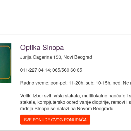
Optika Sinopa
Jurija Gagarina 153, Novi Beograd
011/227 34 14; 065/560 60 65
Radno vreme: pon-pet: 11-20h, sub: 10-15h, ned: Ne 
Veliki izbor svih vrsta stakala, multifokalne naočare i
stakala, kompjutersko određivanje dioptrije, ramovi i
radnja Sinopa se nalazi na Novom Beogradu.
SVE PONUDE OVOG PONUĐAČA