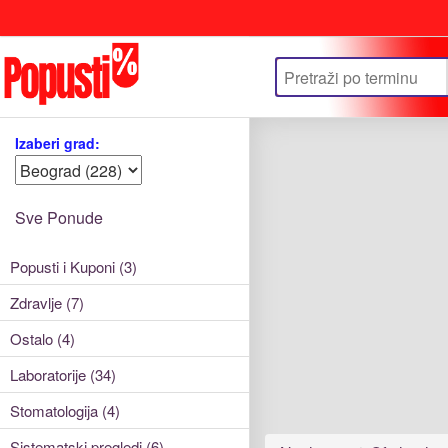
Update cookies preferences
Izaberi grad:
Sve Ponude
Popusti i Kuponi (3)
Zdravlje (7)
Ostalo (4)
Laboratorije (34)
Stomatologija (4)
Sistematski pregledi (6)