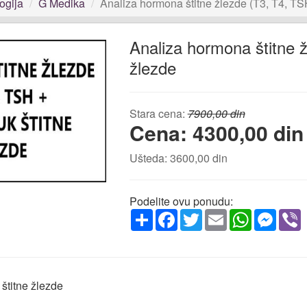
ogija
G Medika
Analiza hormona štitne žlezde (T3, T4, TSH
Analiza hormona štitne ž
žlezde
Stara cena:
7900,00 din
Cena: 4300,00 din
Ušteda: 3600,00 din
Podelite ovu ponudu:
Share
Facebook
Twitter
Email
WhatsApp
Messe
V
štitne žlezde