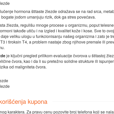
žlezde
lučenje hormona štitaste žlezde odražava se na rad srca, metab
 bogate jodom umanjuju rizik, dok ga stres povećava.
tasta žlezda, regulišu mnoge procese u organizmu, poput telesne
rmoni takođe utiču i na izgled i kvalitet kože i kose. Sve to ovo
i, daje veliku ulogu u funkcionisanju našeg organizma i zato je tr
 T3 i tiroksin T4, a problem nastaje zbog njihove premale ili pre
mu.
zde
je ključni pregled prilikom evaluacije čvorova u štitastoj ž
ine čvora, kao i da li su pretežno solidne strukture ili ispunje
zika od maligniteta čvora.
lezde
žlezde
i korišćenja kupona
nog karaktera. Za pravu cenu pozovite broj telefona koji se nal