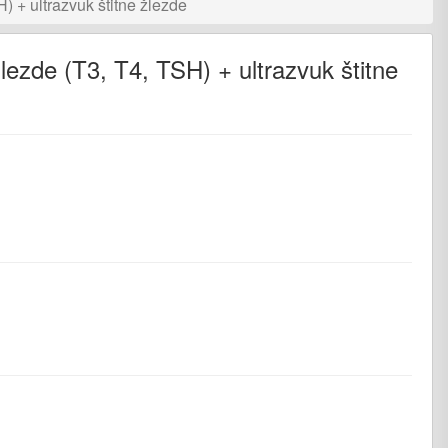
) + ultrazvuk štitne žlezde
lezde (T3, T4, TSH) + ultrazvuk štitne
nger
iber