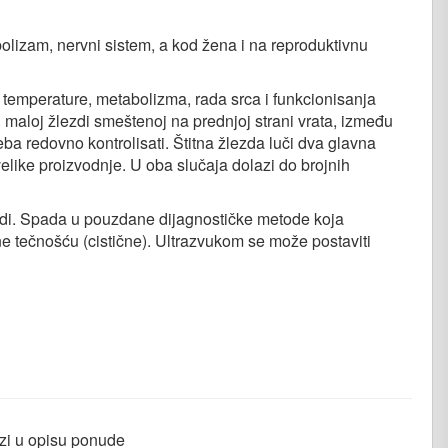
olizam, nervni sistem, a kod žena i na reproduktivnu
 temperature, metabolizma, rada srca i funkcionisanja
j maloj žlezdi smeštenoj na prednjoj strani vrata, između
eba redovno kontrolisati. Štitna žlezda luči dva glavna
velike proizvodnje. U oba slučaja dolazi do brojnih
lezdi. Spada u pouzdane dijagnostičke metode koja
ne tečnošću (cistične). Ultrazvukom se može postaviti
azi u opisu ponude