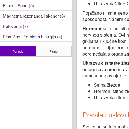
Ultrazvuk štitne 
Fitnes i Sport (5)
Pojačano ili smanjeno 
Magnetna rezonanca i skener (3)
sposobnost. Namirnice
Putovanja (7)
Hormoni
koje luči šti
nervnog sistema. Ovi ho
Plastična i Estetska hirurgija (4)
grkljana i ključne kost
hormona – trijodtironin
Ponude
Firme
poremećaja u organiz
Ultrazvuk štitaste žle
omogućava procenu velič
sumnja na postojanje ri
Štitna žlezda
Hormoni štitne ž
Ultrazvuk štitne 
Pravila i uslov
Sve cene su informativ