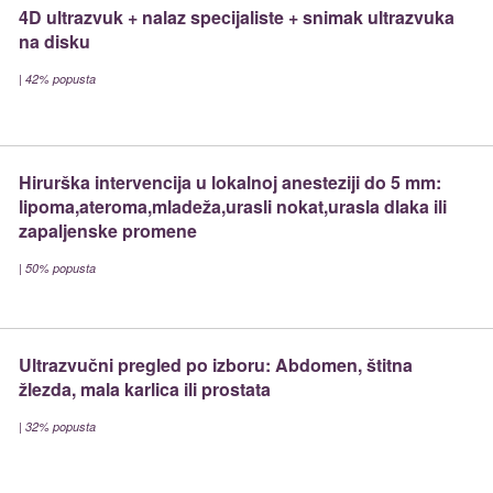
4D ultrazvuk + nalaz specijaliste + snimak ultrazvuka
na disku
|
42% popusta
Hirurška intervencija u lokalnoj anesteziji do 5 mm:
lipoma,ateroma,mladeža,urasli nokat,urasla dlaka ili
zapaljenske promene
|
50% popusta
Ultrazvučni pregled po izboru: Abdomen, štitna
žlezda, mala karlica ili prostata
|
32% popusta