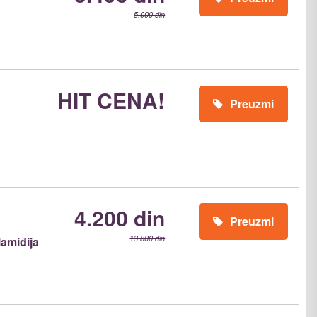
5.000 din
HIT CENA!
Preuzmi
4.200 din
Preuzmi
13.800 din
amidija