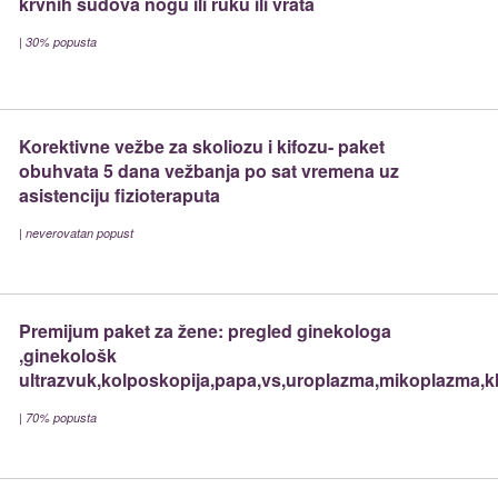
krvnih sudova nogu ili ruku ili vrata
|
30% popusta
Korektivne vežbe za skoliozu i kifozu- paket
obuhvata 5 dana vežbanja po sat vremena uz
asistenciju fizioteraputa
|
neverovatan popust
Premijum paket za žene: pregled ginekologa
,ginekološk
ultrazvuk,kolposkopija,papa,vs,uroplazma,mikoplazma,kl
|
70% popusta